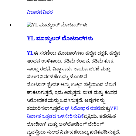
ವಿಚಾರಣೆ
ವಿವರ
YL ಮಾಡ್ಯುಲರ್ ಮೋಟಾರ್‌ಗಳು
YL
ಈ ಸರಣಿಯ ಮೋಟಾರ್‌ಗಳು ಹೆಚ್ಚಿನ ದಕ್ಷತೆ, ಹೆಚ್ಚಿನ
ಇಂಧನ ಉಳಿತಾಯ, ಕಡಿಮೆ ಕಂಪನ, ಕಡಿಮೆ ತೂಕ,
ಸಾಂದ್ರ ರಚನೆ, ವಿಶ್ವಾಸಾರ್ಹ ಕಾರ್ಯಾಚರಣೆ ಮತ್ತು
ಸುಲಭ ನಿರ್ವಹಣೆಯನ್ನು ಹೊಂದಿವೆ.
ಮೋಟಾರ್ ಫ್ರೇಮ್ ಅನ್ನು ಉಕ್ಕಿನ ತಟ್ಟೆಯಿಂದ ಬೆಸುಗೆ
ಹಾಕಲಾಗುತ್ತದೆ, ಇದು ಅತ್ಯುತ್ತಮ ಬಿಗಿತ ಮತ್ತು ಕಂಪನ
ನಿರೋಧಕತೆಯನ್ನು ಒದಗಿಸುತ್ತದೆ. ಅವುಗಳನ್ನು
ತಯಾರಿಸಲಾಗುತ್ತದೆ
ಎಫ್ ನಿರೋಧನ ರಚನೆ
ಮತ್ತು
VPI
ನಿರ್ವಾತ ಒತ್ತಡದ ಒಳಸೇರಿಸುವಿಕೆ
ಪ್ರಕ್ರಿಯೆ. ತಡೆರಹಿತ
ಲೋಡಿಂಗ್ ಮತ್ತು ಅನ್‌ಲೋಡಿಂಗ್ ಬೇರಿಂಗ್
ವ್ಯವಸ್ಥೆಯು ಸುಲಭ ನಿರ್ವಹಣೆಯನ್ನು ಖಚಿತಪಡಿಸುತ್ತದೆ.