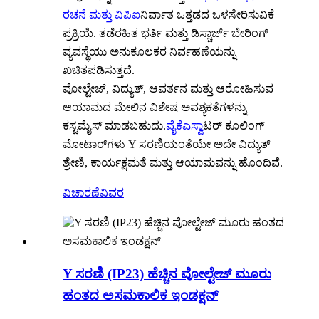
ರಚನೆ ಮತ್ತು ವಿಪಿಐ
ನಿರ್ವಾತ ಒತ್ತಡದ ಒಳಸೇರಿಸುವಿಕೆ
ಪ್ರಕ್ರಿಯೆ. ತಡೆರಹಿತ ಭರ್ತಿ ಮತ್ತು ಡಿಸ್ಚಾರ್ಜ್ ಬೇರಿಂಗ್
ವ್ಯವಸ್ಥೆಯು ಅನುಕೂಲಕರ ನಿರ್ವಹಣೆಯನ್ನು
ಖಚಿತಪಡಿಸುತ್ತದೆ.
ವೋಲ್ಟೇಜ್, ವಿದ್ಯುತ್, ಆವರ್ತನ ಮತ್ತು ಆರೋಹಿಸುವ
ಆಯಾಮದ ಮೇಲಿನ ವಿಶೇಷ ಅವಶ್ಯಕತೆಗಳನ್ನು
ಕಸ್ಟಮೈಸ್ ಮಾಡಬಹುದು.
ವೈಕೆಎಸ್
ವಾಟರ್ ಕೂಲಿಂಗ್
ಮೋಟಾರ್‌ಗಳು Y ಸರಣಿಯಂತೆಯೇ ಅದೇ ವಿದ್ಯುತ್
ಶ್ರೇಣಿ, ಕಾರ್ಯಕ್ಷಮತೆ ಮತ್ತು ಆಯಾಮವನ್ನು ಹೊಂದಿವೆ.
ವಿಚಾರಣೆ
ವಿವರ
Y ಸರಣಿ (IP23) ಹೆಚ್ಚಿನ ವೋಲ್ಟೇಜ್ ಮೂರು
ಹಂತದ ಅಸಮಕಾಲಿಕ ಇಂಡಕ್ಷನ್