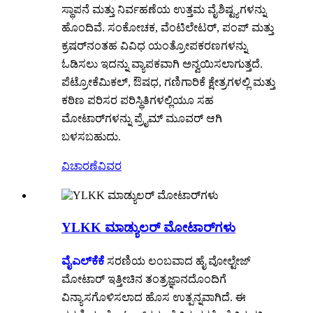
ಸ್ಥಾಪನೆ ಮತ್ತು ನಿರ್ವಹಣೆಯ ಉತ್ತಮ ವೈಶಿಷ್ಟ್ಯಗಳನ್ನು
ಹೊಂದಿವೆ. ಸಂಕೋಚಕ, ವೆಂಟಿಲೇಟರ್, ಪಂಪ್ ಮತ್ತು
ಕ್ರಷರ್‌ನಂತಹ ವಿವಿಧ ಯಂತ್ರೋಪಕರಣಗಳನ್ನು
ಓಡಿಸಲು ಇದನ್ನು ವ್ಯಾಪಕವಾಗಿ ಅನ್ವಯಿಸಲಾಗುತ್ತದೆ.
ಪೆಟ್ರೋಕೆಮಿಕಲ್, ಔಷಧ, ಗಣಿಗಾರಿಕೆ ಕ್ಷೇತ್ರಗಳಲ್ಲಿ ಮತ್ತು
ಕಠಿಣ ಪರಿಸರ ಪರಿಸ್ಥಿತಿಗಳಲ್ಲಿಯೂ ಸಹ
ಮೋಟಾರ್‌ಗಳನ್ನು ಪ್ರೈಮ್ ಮೂವರ್ ಆಗಿ
ಬಳಸಬಹುದು.
ವಿಚಾರಣೆ
ವಿವರ
YLKK ಮಾಡ್ಯುಲರ್ ಮೋಟಾರ್‌ಗಳು
ವೈಎಲ್‌ಕೆಕೆ
ಸರಣಿಯ ಲಂಬವಾದ ಹೈ ವೋಲ್ಟೇಜ್
ಮೋಟಾರ್ ಇತ್ತೀಚಿನ ತಂತ್ರಜ್ಞಾನದೊಂದಿಗೆ
ವಿನ್ಯಾಸಗೊಳಿಸಲಾದ ಹೊಸ ಉತ್ಪನ್ನವಾಗಿದೆ. ಈ