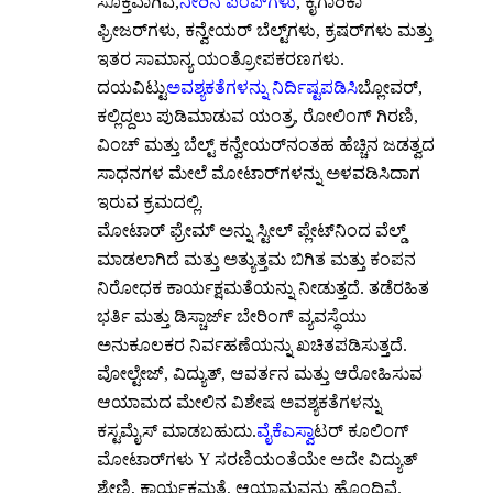
ಸೂಕ್ತವಾಗಿವೆ,
ನೀರಿನ ಪಂಪ್‌ಗಳು
, ಕೈಗಾರಿಕಾ
ಫ್ರೀಜರ್‌ಗಳು, ಕನ್ವೇಯರ್ ಬೆಲ್ಟ್‌ಗಳು, ಕ್ರಷರ್‌ಗಳು ಮತ್ತು
ಇತರ ಸಾಮಾನ್ಯ ಯಂತ್ರೋಪಕರಣಗಳು.
ದಯವಿಟ್ಟು
ಅವಶ್ಯಕತೆಗಳನ್ನು ನಿರ್ದಿಷ್ಟಪಡಿಸಿ
ಬ್ಲೋವರ್,
ಕಲ್ಲಿದ್ದಲು ಪುಡಿಮಾಡುವ ಯಂತ್ರ, ರೋಲಿಂಗ್ ಗಿರಣಿ,
ವಿಂಚ್ ಮತ್ತು ಬೆಲ್ಟ್ ಕನ್ವೇಯರ್‌ನಂತಹ ಹೆಚ್ಚಿನ ಜಡತ್ವದ
ಸಾಧನಗಳ ಮೇಲೆ ಮೋಟಾರ್‌ಗಳನ್ನು ಅಳವಡಿಸಿದಾಗ
ಇರುವ ಕ್ರಮದಲ್ಲಿ.
ಮೋಟಾರ್ ಫ್ರೇಮ್ ಅನ್ನು ಸ್ಟೀಲ್ ಪ್ಲೇಟ್‌ನಿಂದ ವೆಲ್ಡ್
ಮಾಡಲಾಗಿದೆ ಮತ್ತು ಅತ್ಯುತ್ತಮ ಬಿಗಿತ ಮತ್ತು ಕಂಪನ
ನಿರೋಧಕ ಕಾರ್ಯಕ್ಷಮತೆಯನ್ನು ನೀಡುತ್ತದೆ. ತಡೆರಹಿತ
ಭರ್ತಿ ಮತ್ತು ಡಿಸ್ಚಾರ್ಜ್ ಬೇರಿಂಗ್ ವ್ಯವಸ್ಥೆಯು
ಅನುಕೂಲಕರ ನಿರ್ವಹಣೆಯನ್ನು ಖಚಿತಪಡಿಸುತ್ತದೆ.
ವೋಲ್ಟೇಜ್, ವಿದ್ಯುತ್, ಆವರ್ತನ ಮತ್ತು ಆರೋಹಿಸುವ
ಆಯಾಮದ ಮೇಲಿನ ವಿಶೇಷ ಅವಶ್ಯಕತೆಗಳನ್ನು
ಕಸ್ಟಮೈಸ್ ಮಾಡಬಹುದು.
ವೈಕೆಎಸ್
ವಾಟರ್ ಕೂಲಿಂಗ್
ಮೋಟಾರ್‌ಗಳು Y ಸರಣಿಯಂತೆಯೇ ಅದೇ ವಿದ್ಯುತ್
ಶ್ರೇಣಿ, ಕಾರ್ಯಕ್ಷಮತೆ, ಆಯಾಮವನ್ನು ಹೊಂದಿವೆ.