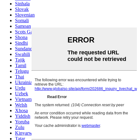
Sinhala
Slovak
Slovenian
Somali
Samoan
Scots Gaelic
Shona
Sindhi
Sundanese
Swahili
Tajik
Tamil
Telugu
Thai
Ukrainian
Urdu
Uzbek
Vietnamese
Welsh
Xhosa
Yiddish
Yoruba
Zulu
Kinyarwanda
Tatar