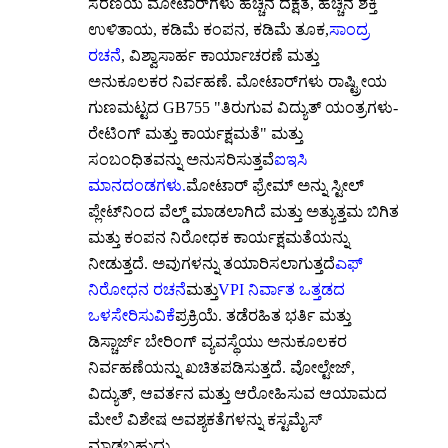
ಸರಣಿಯ ಮೋಟಾರ್‌ಗಳು ಹೆಚ್ಚಿನ ದಕ್ಷತೆ, ಹೆಚ್ಚಿನ ಶಕ್ತಿ
ಉಳಿತಾಯ, ಕಡಿಮೆ ಕಂಪನ, ಕಡಿಮೆ ತೂಕ,
ಸಾಂದ್ರ
ರಚನೆ
, ವಿಶ್ವಾಸಾರ್ಹ ಕಾರ್ಯಾಚರಣೆ ಮತ್ತು
ಅನುಕೂಲಕರ ನಿರ್ವಹಣೆ. ಮೋಟಾರ್‌ಗಳು ರಾಷ್ಟ್ರೀಯ
ಗುಣಮಟ್ಟದ GB755 "ತಿರುಗುವ ವಿದ್ಯುತ್ ಯಂತ್ರಗಳು-
ರೇಟಿಂಗ್ ಮತ್ತು ಕಾರ್ಯಕ್ಷಮತೆ" ಮತ್ತು
ಸಂಬಂಧಿತವನ್ನು ಅನುಸರಿಸುತ್ತವೆ
ಐಇಸಿ
ಮಾನದಂಡಗಳು.
ಮೋಟಾರ್ ಫ್ರೇಮ್ ಅನ್ನು ಸ್ಟೀಲ್
ಪ್ಲೇಟ್‌ನಿಂದ ವೆಲ್ಡ್ ಮಾಡಲಾಗಿದೆ ಮತ್ತು ಅತ್ಯುತ್ತಮ ಬಿಗಿತ
ಮತ್ತು ಕಂಪನ ನಿರೋಧಕ ಕಾರ್ಯಕ್ಷಮತೆಯನ್ನು
ನೀಡುತ್ತದೆ. ಅವುಗಳನ್ನು ತಯಾರಿಸಲಾಗುತ್ತದೆ
ಎಫ್
ನಿರೋಧನ ರಚನೆ
ಮತ್ತು
VPI ನಿರ್ವಾತ ಒತ್ತಡದ
ಒಳಸೇರಿಸುವಿಕೆ
ಪ್ರಕ್ರಿಯೆ. ತಡೆರಹಿತ ಭರ್ತಿ ಮತ್ತು
ಡಿಸ್ಚಾರ್ಜ್ ಬೇರಿಂಗ್ ವ್ಯವಸ್ಥೆಯು ಅನುಕೂಲಕರ
ನಿರ್ವಹಣೆಯನ್ನು ಖಚಿತಪಡಿಸುತ್ತದೆ. ವೋಲ್ಟೇಜ್,
ವಿದ್ಯುತ್, ಆವರ್ತನ ಮತ್ತು ಆರೋಹಿಸುವ ಆಯಾಮದ
ಮೇಲೆ ವಿಶೇಷ ಅವಶ್ಯಕತೆಗಳನ್ನು ಕಸ್ಟಮೈಸ್
ಮಾಡಬಹುದು.