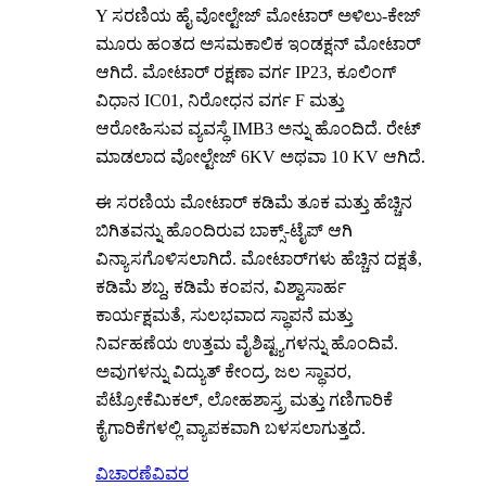
Y ಸರಣಿಯ ಹೈ ವೋಲ್ಟೇಜ್ ಮೋಟಾರ್ ಅಳಿಲು-ಕೇಜ್
ಮೂರು ಹಂತದ ಅಸಮಕಾಲಿಕ ಇಂಡಕ್ಷನ್ ಮೋಟಾರ್
ಆಗಿದೆ. ಮೋಟಾರ್ ರಕ್ಷಣಾ ವರ್ಗ IP23, ಕೂಲಿಂಗ್
ವಿಧಾನ IC01, ನಿರೋಧನ ವರ್ಗ F ಮತ್ತು
ಆರೋಹಿಸುವ ವ್ಯವಸ್ಥೆ IMB3 ಅನ್ನು ಹೊಂದಿದೆ. ರೇಟ್
ಮಾಡಲಾದ ವೋಲ್ಟೇಜ್ 6KV ಅಥವಾ 10 KV ಆಗಿದೆ.
ಈ ಸರಣಿಯ ಮೋಟಾರ್ ಕಡಿಮೆ ತೂಕ ಮತ್ತು ಹೆಚ್ಚಿನ
ಬಿಗಿತವನ್ನು ಹೊಂದಿರುವ ಬಾಕ್ಸ್-ಟೈಪ್ ಆಗಿ
ವಿನ್ಯಾಸಗೊಳಿಸಲಾಗಿದೆ. ಮೋಟಾರ್‌ಗಳು ಹೆಚ್ಚಿನ ದಕ್ಷತೆ,
ಕಡಿಮೆ ಶಬ್ದ, ಕಡಿಮೆ ಕಂಪನ, ವಿಶ್ವಾಸಾರ್ಹ
ಕಾರ್ಯಕ್ಷಮತೆ, ಸುಲಭವಾದ ಸ್ಥಾಪನೆ ಮತ್ತು
ನಿರ್ವಹಣೆಯ ಉತ್ತಮ ವೈಶಿಷ್ಟ್ಯಗಳನ್ನು ಹೊಂದಿವೆ.
ಅವುಗಳನ್ನು ವಿದ್ಯುತ್ ಕೇಂದ್ರ, ಜಲ ಸ್ಥಾವರ,
ಪೆಟ್ರೋಕೆಮಿಕಲ್, ಲೋಹಶಾಸ್ತ್ರ ಮತ್ತು ಗಣಿಗಾರಿಕೆ
ಕೈಗಾರಿಕೆಗಳಲ್ಲಿ ವ್ಯಾಪಕವಾಗಿ ಬಳಸಲಾಗುತ್ತದೆ.
ವಿಚಾರಣೆ
ವಿವರ