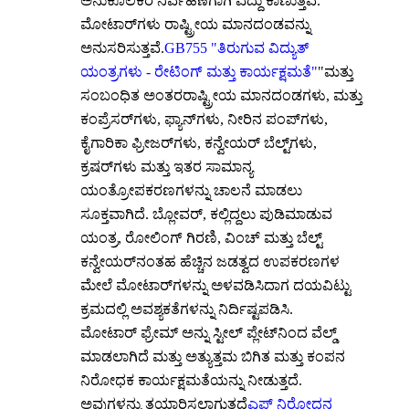
ಅನುಕೂಲಕರ ನಿರ್ವಹಣೆಗಾಗಿ ಎದ್ದು ಕಾಣುತ್ತವೆ.
ಮೋಟಾರ್‌ಗಳು ರಾಷ್ಟ್ರೀಯ ಮಾನದಂಡವನ್ನು
ಅನುಸರಿಸುತ್ತವೆ.
GB755 "ತಿರುಗುವ ವಿದ್ಯುತ್
ಯಂತ್ರಗಳು - ರೇಟಿಂಗ್ ಮತ್ತು ಕಾರ್ಯಕ್ಷಮತೆ"
"ಮತ್ತು
ಸಂಬಂಧಿತ ಅಂತರರಾಷ್ಟ್ರೀಯ ಮಾನದಂಡಗಳು, ಮತ್ತು
ಕಂಪ್ರೆಸರ್‌ಗಳು, ಫ್ಯಾನ್‌ಗಳು, ನೀರಿನ ಪಂಪ್‌ಗಳು,
ಕೈಗಾರಿಕಾ ಫ್ರೀಜರ್‌ಗಳು, ಕನ್ವೇಯರ್ ಬೆಲ್ಟ್‌ಗಳು,
ಕ್ರಷರ್‌ಗಳು ಮತ್ತು ಇತರ ಸಾಮಾನ್ಯ
ಯಂತ್ರೋಪಕರಣಗಳನ್ನು ಚಾಲನೆ ಮಾಡಲು
ಸೂಕ್ತವಾಗಿದೆ. ಬ್ಲೋವರ್, ಕಲ್ಲಿದ್ದಲು ಪುಡಿಮಾಡುವ
ಯಂತ್ರ, ರೋಲಿಂಗ್ ಗಿರಣಿ, ವಿಂಚ್ ಮತ್ತು ಬೆಲ್ಟ್
ಕನ್ವೇಯರ್‌ನಂತಹ ಹೆಚ್ಚಿನ ಜಡತ್ವದ ಉಪಕರಣಗಳ
ಮೇಲೆ ಮೋಟಾರ್‌ಗಳನ್ನು ಅಳವಡಿಸಿದಾಗ ದಯವಿಟ್ಟು
ಕ್ರಮದಲ್ಲಿ ಅವಶ್ಯಕತೆಗಳನ್ನು ನಿರ್ದಿಷ್ಟಪಡಿಸಿ.
ಮೋಟಾರ್ ಫ್ರೇಮ್ ಅನ್ನು ಸ್ಟೀಲ್ ಪ್ಲೇಟ್‌ನಿಂದ ವೆಲ್ಡ್
ಮಾಡಲಾಗಿದೆ ಮತ್ತು ಅತ್ಯುತ್ತಮ ಬಿಗಿತ ಮತ್ತು ಕಂಪನ
ನಿರೋಧಕ ಕಾರ್ಯಕ್ಷಮತೆಯನ್ನು ನೀಡುತ್ತದೆ.
ಅವುಗಳನ್ನು ತಯಾರಿಸಲಾಗುತ್ತದೆ
ಎಫ್ ನಿರೋಧನ